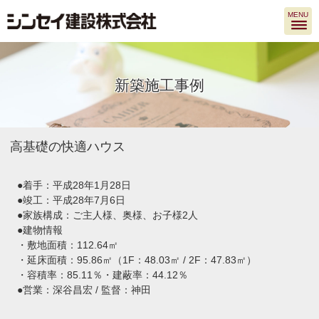
MENU
新築施工事例
高基礎の快適ハウス
●着手：平成28年1月28日
●竣工：平成28年7月6日
●家族構成：ご主人様、奥様、お子様2人
●建物情報
・敷地面積：112.64㎡
・延床面積：95.86㎡（1F：48.03㎡ / 2F：47.83㎡）
・容積率：85.11％・建蔽率：44.12％
●営業：深谷昌宏 / 監督：神田