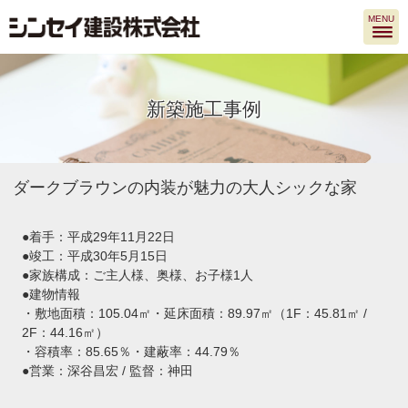
MENU
新築施工事例
ダークブラウンの内装が魅力の大人シックな家
●着手：平成29年11月22日
●竣工：平成30年5月15日
●家族構成：ご主人様、奥様、お子様1人
●建物情報
・敷地面積：105.04㎡・延床面積：89.97㎡（1F：45.81㎡ /
2F：44.16㎡）
・容積率：85.65％・建蔽率：44.79％
●営業：深谷昌宏 / 監督：神田