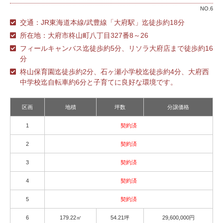
NO.6
交通：JR東海道本線/武豊線「大府駅」迄徒歩約18分
所在地：大府市柊山町八丁目327番8～26
フィールキャンバス迄徒歩約5分、リソラ大府店まで徒歩約16
分
柊山保育園迄徒歩約2分、石ヶ瀬小学校迄徒歩約4分、大府西
中学校迄自転車約6分と子育てに良好な環境です。
区画
地積
坪数
分譲価格
1
契約済
2
契約済
3
契約済
4
契約済
5
契約済
6
179.22㎡
54.21坪
29,600,000円