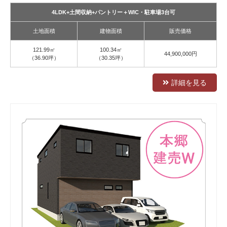
4LDK+土間収納+パントリー＋WIC・駐車場3台可
土地面積
建物面積
販売価格
121.99㎡
100.34㎡
44,900,000円
（36.90坪）
（30.35坪）
詳細を見る