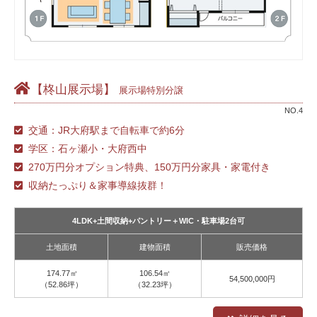
【柊山展示場】
展示場特別分譲
NO.4
交通：JR大府駅まで自転車で約6分
学区：石ヶ瀬小・大府西中
270万円分オプション特典、150万円分家具・家電付き
収納たっぷり＆家事導線抜群！
4LDK+土間収納+パントリー＋WIC・駐車場2台可
土地面積
建物面積
販売価格
174.77㎡
106.54㎡
54,500,000円
（52.86坪）
（32.23坪）