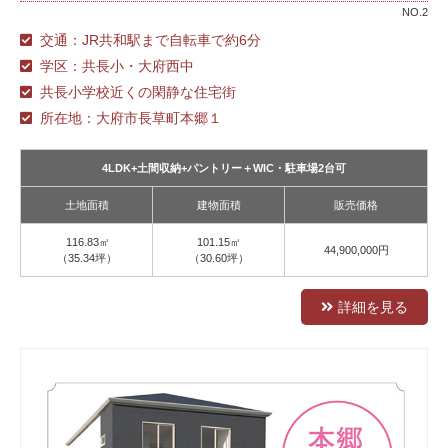
NO.2
交通：JR共和駅まで自転車で約6分
学区：共長小・大府西中
共長小学校近くの閑静な住宅街
所在地：大府市長草町本郷１
4LDK+土間収納+パントリー＋WIC・駐車場2台可
土地面積
建物面積
販売価格
116.83㎡
101.15㎡
44,900,000円
（35.34坪）
（30.60坪）
詳細を見る