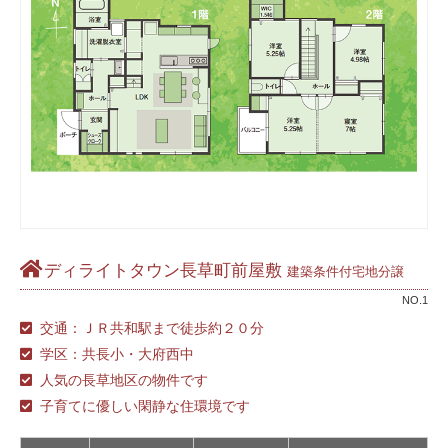
ディライトタウン長草町前屋敷
建築条件付宅地分譲
NO.1
交通：ＪＲ共和駅まで徒歩約２０分
学区：共長小・大府西中
人気の長草地区の物件です
子育てに優しい閑静な住環境です