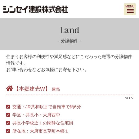
MENU
Land
分譲物件
住まうお客様の利便性や満足感などにこだわった厳選の分譲物件
情報です。
お問い合わせなどお気軽にお寄せ下さい。
【本郷建売W】
建売
NO.5
交通：JR共和駅まで自転車で約6分
学区：共長小・大府西中
共長小学校近くの閑静な住宅街
所在地：大府市長草町本郷１